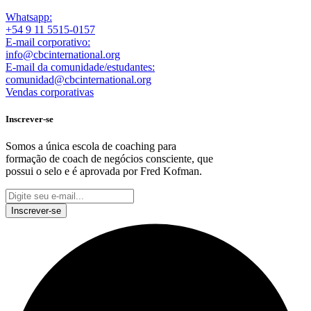
Whatsapp:
+54 9 11 5515-0157
E-mail corporativo:
info@cbcinternational.org
E-mail da comunidade/estudantes:
comunidad@cbcinternational.org
Vendas corporativas
Inscrever-se
Somos a única escola de coaching para
formação de coach de negócios consciente, que
possui o selo e é aprovada por Fred Kofman.
This site is protected by reCAPTCHA and the Google
Privacy Policy
and
Terms of Service
apply.
Inscrever-se