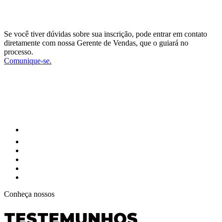
DEVELOPMENT
Se você tiver dúvidas sobre sua inscrição, pode entrar em contato
diretamente com nossa Gerente de Vendas, que o guiará no
processo.
Comunique-se.
SIGA-NOS EM NOSSAS REDES
SOCIAIS E MANTENHA-SE
ATUALIZADO
Conheça nossos
TESTEMUNHOS