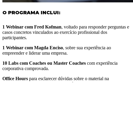
O PROGRAMA INCLUI:
1 Webinar com Fred Kofman
, voltado para responder perguntas e
casos concretos vinculados ao exercício profissional dos
participantes.
1 Webinar com Magda Enciso
, sobre sua experiência ao
empreender e liderar uma empresa.
10 Labs com Coaches ou Master Coaches
com experiência
corporativa comprovada.
Office Hours
para esclarecer dúvidas sobre o material na
plataforma, compartilhar melhores práticas e aprofundar a aplicação
profissional dos conteúdos.
Acesso gratuito
durante 3 meses ao
FRED-IA
, a ferramenta de
apoio à aprendizagem desenvolvida pelo CBC.
Certificação e credencial
digital de conclusão do programa CBC
PRO.
Material para download e diário de reflexão profissional
.