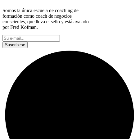
Somos la única escuela de coaching de
formación como coach de negocios
conscientes, que lleva el sello y está avalado
por Fred Kofman.
This site is protected by reCAPTCHA and the Google
Privacy Policy
and
Terms of Service
apply.
Suscribirse