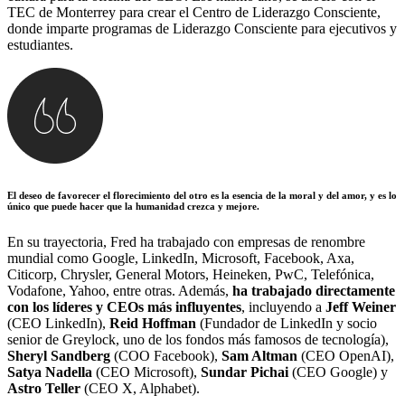
TEC de Monterrey para crear el Centro de Liderazgo Consciente,
donde imparte programas de Liderazgo Consciente para ejecutivos y
estudiantes.
El deseo de favorecer el florecimiento del otro es la esencia de la moral y del amor, y es lo
único que puede hacer que la humanidad crezca y mejore.
En su trayectoria, Fred ha trabajado con empresas de renombre
mundial como Google, LinkedIn, Microsoft, Facebook, Axa,
Citicorp, Chrysler, General Motors, Heineken, PwC, Telefónica,
Vodafone, Yahoo, entre otras. Además,
ha trabajado directamente
con los líderes y CEOs más influyentes
, incluyendo a
Jeff Weiner
(CEO LinkedIn),
Reid Hoffman
(Fundador de LinkedIn y socio
senior de Greylock, uno de los fondos más famosos de tecnología),
Sheryl Sandberg
(COO Facebook),
Sam Altman
(CEO OpenAI),
Satya Nadella
(CEO Microsoft),
Sundar Pichai
(CEO Google) y
Astro Teller
(CEO X, Alphabet).